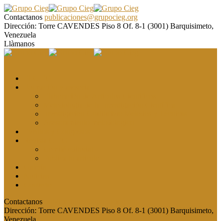
Contactanos
publicaciones@grupocieg.org
Dirección:
Torre CAVENDES Piso 8 Of. 8-1 (3001) Barquisimeto,
Venezuela
Llàmanos
El CIEG
Formación y asesoría
Elaboración de Artículos Científicos
Metodología de la Investigación Científica
Investigación Cualitativa: Métodos y Técnicas
Asesoramiento metodológico
Eventos y Congresos
Revista CIEG
Comité editorial
Publica tu artículo
Galería
Noticias
Contacto
Contactanos
publicaciones@grupocieg.org
Dirección:
Torre CAVENDES Piso 8 Of. 8-1 (3001) Barquisimeto,
Venezuela