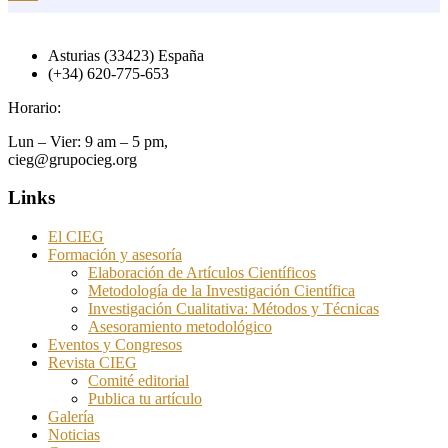
Asturias (33423) España
(+34) 620-775-653
Horario:
Lun – Vier: 9 am – 5 pm,
cieg@grupocieg.org
Links
El CIEG
Formación y asesoría
Elaboración de Artículos Científicos
Metodología de la Investigación Científica
Investigación Cualitativa: Métodos y Técnicas
Asesoramiento metodológico
Eventos y Congresos
Revista CIEG
Comité editorial
Publica tu artículo
Galería
Noticias