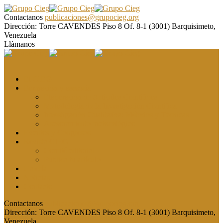
Contactanos
publicaciones@grupocieg.org
Dirección:
Torre CAVENDES Piso 8 Of. 8-1 (3001) Barquisimeto,
Venezuela
Llàmanos
El CIEG
Formación y asesoría
Elaboración de Artículos Científicos
Metodología de la Investigación Científica
Investigación Cualitativa: Métodos y Técnicas
Asesoramiento metodológico
Eventos y Congresos
Revista CIEG
Comité editorial
Publica tu artículo
Galería
Noticias
Contacto
Contactanos
publicaciones@grupocieg.org
Dirección:
Torre CAVENDES Piso 8 Of. 8-1 (3001) Barquisimeto,
Venezuela