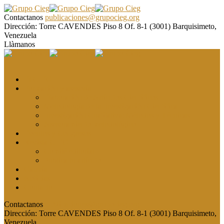
Contactanos
publicaciones@grupocieg.org
Dirección:
Torre CAVENDES Piso 8 Of. 8-1 (3001) Barquisimeto,
Venezuela
Llàmanos
El CIEG
Formación y asesoría
Elaboración de Artículos Científicos
Metodología de la Investigación Científica
Investigación Cualitativa: Métodos y Técnicas
Asesoramiento metodológico
Eventos y Congresos
Revista CIEG
Comité editorial
Publica tu artículo
Galería
Noticias
Contacto
Contactanos
publicaciones@grupocieg.org
Dirección:
Torre CAVENDES Piso 8 Of. 8-1 (3001) Barquisimeto,
Venezuela