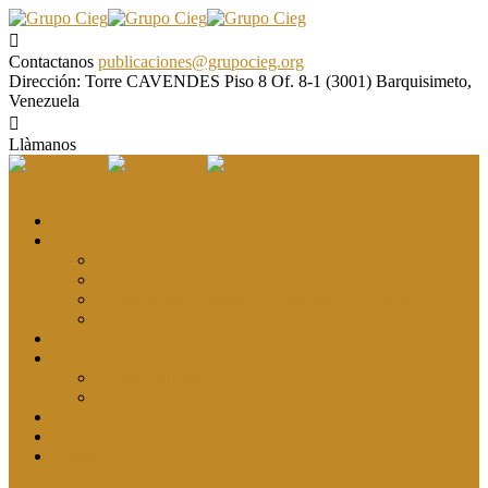
Contactanos
publicaciones@grupocieg.org
Dirección:
Torre CAVENDES Piso 8 Of. 8-1 (3001) Barquisimeto,
Venezuela
Llàmanos
El CIEG
Formación y asesoría
Elaboración de Artículos Científicos
Metodología de la Investigación Científica
Investigación Cualitativa: Métodos y Técnicas
Asesoramiento metodológico
Eventos y Congresos
Revista CIEG
Comité editorial
Publica tu artículo
Galería
Noticias
Contacto