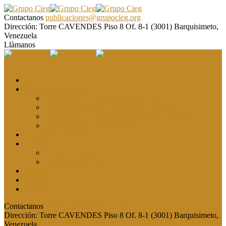
Contactanos
publicaciones@grupocieg.org
Dirección:
Torre CAVENDES Piso 8 Of. 8-1 (3001) Barquisimeto,
Venezuela
Llàmanos
El CIEG
Formación y asesoría
Elaboración de Artículos Científicos
Metodología de la Investigación Científica
Investigación Cualitativa: Métodos y Técnicas
Asesoramiento metodológico
Eventos y Congresos
Revista CIEG
Comité editorial
Publica tu artículo
Galería
Noticias
Contacto
Contactanos
publicaciones@grupocieg.org
Dirección:
Torre CAVENDES Piso 8 Of. 8-1 (3001) Barquisimeto,
Venezuela