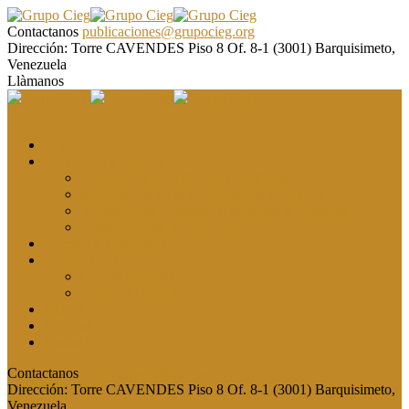
Contactanos
publicaciones@grupocieg.org
Dirección:
Torre CAVENDES Piso 8 Of. 8-1 (3001) Barquisimeto,
Venezuela
Llàmanos
El CIEG
Formación y asesoría
Elaboración de Artículos Científicos
Metodología de la Investigación Científica
Investigación Cualitativa: Métodos y Técnicas
Asesoramiento metodológico
Eventos y Congresos
Revista CIEG
Comité editorial
Publica tu artículo
Galería
Noticias
Contacto
Contactanos
publicaciones@grupocieg.org
Dirección:
Torre CAVENDES Piso 8 Of. 8-1 (3001) Barquisimeto,
Venezuela