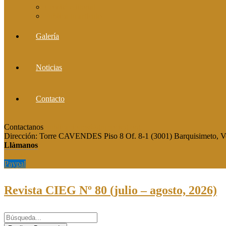
Comité editorial
Publica tu artículo
Galería
Noticias
Contacto
Contactanos
publicaciones@grupocieg.org
Dirección:
Torre CAVENDES Piso 8 Of. 8-1 (3001) Barquisimeto, V
Llàmanos
Paypal
Paypal
Revista CIEG Nº 80 (julio – agosto, 2026)