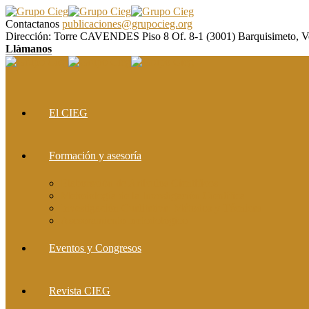
Contactanos
publicaciones@grupocieg.org
Dirección:
Torre CAVENDES Piso 8 Of. 8-1 (3001) Barquisimeto, V
Llàmanos
El CIEG
Formación y asesoría
Elaboración de Artículos Científicos
Metodología de la Investigación Científica
Investigación Cualitativa: Métodos y Técnicas
Asesoramiento metodológico
Eventos y Congresos
Revista CIEG