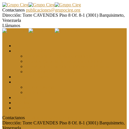
Contactanos
publicaciones@grupocieg.org
Dirección:
Torre CAVENDES Piso 8 Of. 8-1 (3001) Barquisimeto,
Venezuela
Llàmanos
El CIEG
Formación y asesoría
Elaboración de Artículos Científicos
Metodología de la Investigación Científica
Investigación Cualitativa: Métodos y Técnicas
Asesoramiento metodológico
Eventos y Congresos
Revista CIEG
Comité editorial
Publica tu artículo
Galería
Noticias
Contacto
Contactanos
publicaciones@grupocieg.org
Dirección:
Torre CAVENDES Piso 8 Of. 8-1 (3001) Barquisimeto,
Venezuela