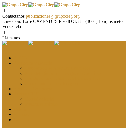
Contactanos
publicaciones@grupocieg.org
Dirección:
Torre CAVENDES Piso 8 Of. 8-1 (3001) Barquisimeto,
Venezuela
Llàmanos
El CIEG
Formación y asesoría
Elaboración de Artículos Científicos
Metodología de la Investigación Científica
Investigación Cualitativa: Métodos y Técnicas
Asesoramiento metodológico
Eventos y Congresos
Revista CIEG
Comité editorial
Publica tu artículo
Galería
Noticias
Contacto