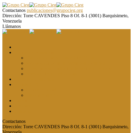
Contactanos
publicaciones@grupocieg.org
Dirección:
Torre CAVENDES Piso 8 Of. 8-1 (3001) Barquisimeto,
Venezuela
Llàmanos
El CIEG
Formación y asesoría
Elaboración de Artículos Científicos
Metodología de la Investigación Científica
Investigación Cualitativa: Métodos y Técnicas
Asesoramiento metodológico
Eventos y Congresos
Revista CIEG
Comité editorial
Publica tu artículo
Galería
Noticias
Contacto
Contactanos
publicaciones@grupocieg.org
Dirección:
Torre CAVENDES Piso 8 Of. 8-1 (3001) Barquisimeto,
Venezuela