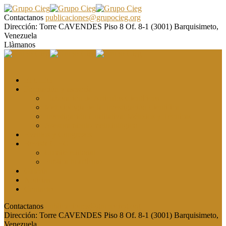
Contactanos
publicaciones@grupocieg.org
Dirección:
Torre CAVENDES Piso 8 Of. 8-1 (3001) Barquisimeto,
Venezuela
Llàmanos
El CIEG
Formación y asesoría
Elaboración de Artículos Científicos
Metodología de la Investigación Científica
Investigación Cualitativa: Métodos y Técnicas
Asesoramiento metodológico
Eventos y Congresos
Revista CIEG
Comité editorial
Publica tu artículo
Galería
Noticias
Contacto
Contactanos
publicaciones@grupocieg.org
Dirección:
Torre CAVENDES Piso 8 Of. 8-1 (3001) Barquisimeto,
Venezuela