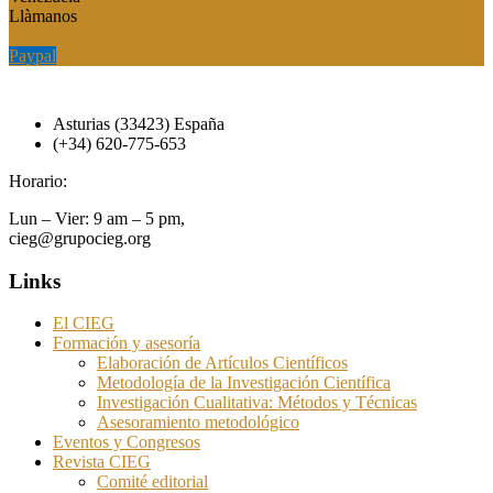
Llàmanos
Paypal
Paypal
Asturias (33423) España
(+34) 620-775-653
Horario:
Lun – Vier: 9 am – 5 pm,
cieg@grupocieg.org
Links
El CIEG
Formación y asesoría
Elaboración de Artículos Científicos
Metodología de la Investigación Científica
Investigación Cualitativa: Métodos y Técnicas
Asesoramiento metodológico
Eventos y Congresos
Revista CIEG
Comité editorial