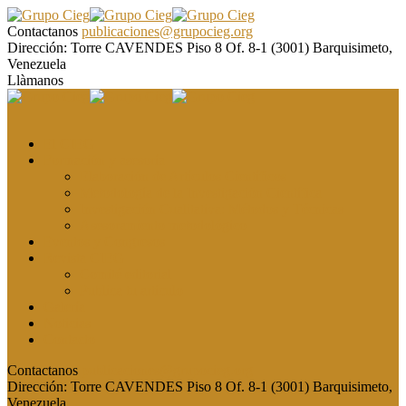
Contactanos
publicaciones@grupocieg.org
Dirección:
Torre CAVENDES Piso 8 Of. 8-1 (3001) Barquisimeto,
Venezuela
Llàmanos
El CIEG
Formación y asesoría
Elaboración de Artículos Científicos
Metodología de la Investigación Científica
Investigación Cualitativa: Métodos y Técnicas
Asesoramiento metodológico
Eventos y Congresos
Revista CIEG
Comité editorial
Publica tu artículo
Galería
Noticias
Contacto
Contactanos
publicaciones@grupocieg.org
Dirección:
Torre CAVENDES Piso 8 Of. 8-1 (3001) Barquisimeto,
Venezuela