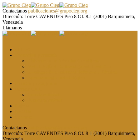
Contactanos
publicaciones@grupocieg.org
Dirección:
Torre CAVENDES Piso 8 Of. 8-1 (3001) Barquisimeto,
Venezuela
Llàmanos
El CIEG
Formación y asesoría
Elaboración de Artículos Científicos
Metodología de la Investigación Científica
Investigación Cualitativa: Métodos y Técnicas
Asesoramiento metodológico
Eventos y Congresos
Revista CIEG
Comité editorial
Publica tu artículo
Galería
Noticias
Contacto
Contactanos
publicaciones@grupocieg.org
Dirección:
Torre CAVENDES Piso 8 Of. 8-1 (3001) Barquisimeto,
Venezuela