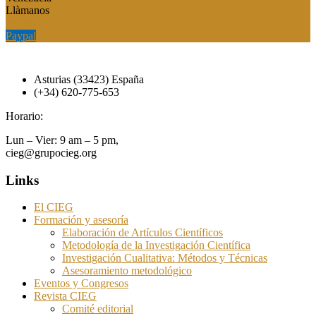
Llàmanos
Paypal
Paypal
Asturias (33423) España
(+34) 620-775-653
Horario:
Lun – Vier: 9 am – 5 pm,
cieg@grupocieg.org
Links
El CIEG
Formación y asesoría
Elaboración de Artículos Científicos
Metodología de la Investigación Científica
Investigación Cualitativa: Métodos y Técnicas
Asesoramiento metodológico
Eventos y Congresos
Revista CIEG
Comité editorial