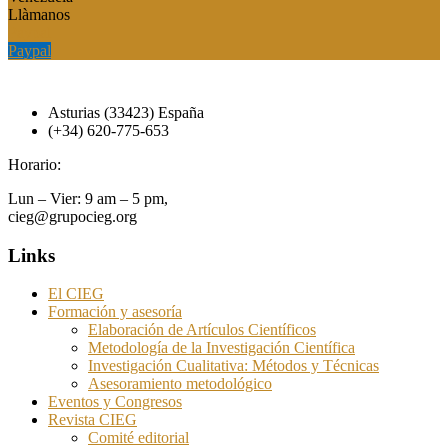
Llàmanos
Paypal
Paypal
Asturias (33423) España
(+34) 620-775-653
Horario:
Lun – Vier: 9 am – 5 pm,
cieg@grupocieg.org
Links
El CIEG
Formación y asesoría
Elaboración de Artículos Científicos
Metodología de la Investigación Científica
Investigación Cualitativa: Métodos y Técnicas
Asesoramiento metodológico
Eventos y Congresos
Revista CIEG
Comité editorial