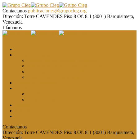
Contactanos
publicaciones@grupocieg.org
Dirección:
Torre CAVENDES Piso 8 Of. 8-1 (3001) Barquisimeto,
Venezuela
Llàmanos
El CIEG
Formación y asesoría
Elaboración de Artículos Científicos
Metodología de la Investigación Científica
Investigación Cualitativa: Métodos y Técnicas
Asesoramiento metodológico
Eventos y Congresos
Revista CIEG
Comité editorial
Publica tu artículo
Galería
Noticias
Contacto
Contactanos
publicaciones@grupocieg.org
Dirección:
Torre CAVENDES Piso 8 Of. 8-1 (3001) Barquisimeto,
Venezuela